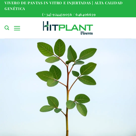
Saltar
VIVERO DE PANTAS IN VITRO E INJERTADAS | ALTA CALIDAD
GENÉTICA
al
(+34) 924459056 / 646406639
contenido