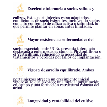
Excelente tolerancia a suelos salinos y
calizos.
Estos portainjertos están adaptados a
condiciones de suelo exigentes, incluyendo suelos
con alto contenido de caliza activa o salinidad, lo
que permite plantar en zonas antes limitadas.
Mayor resistencia a enfermedades del
suelo,
especialmente UCB1, presenta tolerancia
destacada a enfermedades como la
Phytophthora
o
el
Verticillium
, reduciendo la necesidad de
tratamientos y pérdidas por fallos de implantación.
Vigor y desarrollo equilibrado.
Ambos
portainjertos ofrecen un crecimiento inicial
vigoroso, lo que favorece una rápida implantación
en campo y una formación estructural robusta del
árbol.
Longevidad y rentabilidad del cultivo.