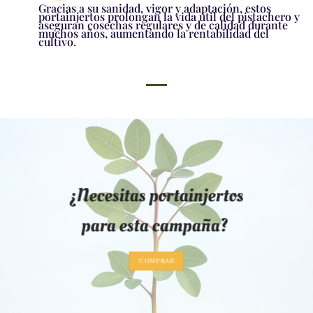
Gracias a su sanidad, vigor y adaptación, estos
portainjertos prolongan la vida útil del pistachero y
aseguran cosechas regulares y de calidad durante
muchos años, aumentando la rentabilidad del
cultivo.
¿Necesitas portainjertos
para esta campaña?
COMPRAR