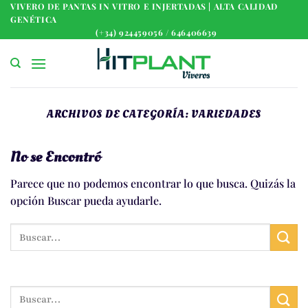
Saltar
VIVERO DE PANTAS IN VITRO E INJERTADAS | ALTA CALIDAD
GENÉTICA
al
(+34) 924459056 / 646406639
contenido
ARCHIVOS DE CATEGORÍA:
VARIEDADES
No se Encontró
Parece que no podemos encontrar lo que busca. Quizás la
opción Buscar pueda ayudarle.