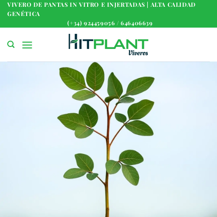
Saltar
VIVERO DE PANTAS IN VITRO E INJERTADAS | ALTA CALIDAD
GENÉTICA
al
(+34) 924459056 / 646406639
contenido