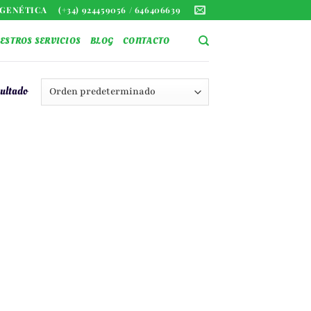
D GENÉTICA
(+34) 924459056 / 646406639
ESTROS SERVICIOS
BLOG
CONTACTO
sultado