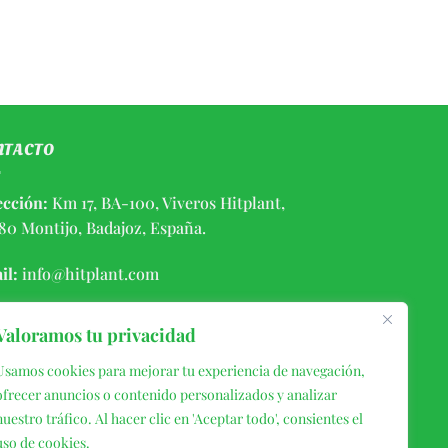
NTACTO
ección:
Km 17, BA-100, Viveros Hitplant,
80 Montijo, Badajoz, España.
il:
info@hitplant.com
éfono:
(+34) 924459056 / 646406639
Valoramos tu privacidad
Usamos cookies para mejorar tu experiencia de navegación,
ofrecer anuncios o contenido personalizados y analizar
nuestro tráfico. Al hacer clic en 'Aceptar todo', consientes el
uso de cookies.