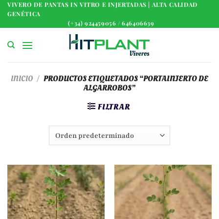
Saltar
VIVERO DE PANTAS IN VITRO E INJERTADAS | ALTA CALIDAD
GENÉTICA
al
(+34) 924459056 / 646406639
contenido
INICIO
/
PRODUCTOS ETIQUETADOS “PORTAINJERTO DE
ALGARROBOS”
FILTRAR