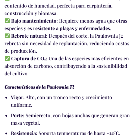
contenido de humedad, perfecta para carpintería,
construcción y biomasa.
Bajo mantenimiento:
Requiere menos agua que otras
especies y es
resistente a plagas y enfermedades
.
Rebrote natural:
Después del corte, la Paulownia J2
rebrota sin necesidad de replantación, reduciendo costos
de producción.
Captura de CO₂:
Una de las especies más eficientes en
absorción de carbono, contribuyendo a la sostenibilidad
del cultivo.
Características de la Paulownia J2
Vigor:
Alto, con un tronco recto y crecimiento
uniforme.
Porte:
Semierecto, con hojas anchas que generan gran
masa vegetal.
Resistencia:
Soporta temperaturas de hasta
-20°C
,