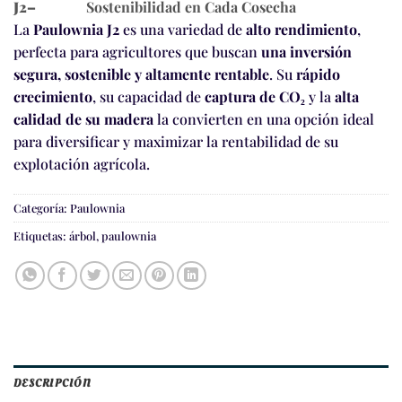
J2–
Sostenibilidad en Cada Cosecha
La
Paulownia J2
es una variedad de
alto rendimiento
,
perfecta para agricultores que buscan
una inversión
segura, sostenible y altamente rentable
. Su
rápido
crecimiento
, su capacidad de
captura de CO₂
y la
alta
calidad de su madera
la convierten en una opción ideal
para diversificar y maximizar la rentabilidad de su
explotación agrícola.
Categoría:
Paulownia
Etiquetas:
árbol
,
paulownia
DESCRIPCIÓN