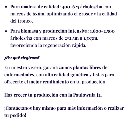
Para madera de calidad:
400-625 árboles/ha
con
marcos de
6x6m
, optimizando el grosor y la calidad
del tronco.
Para biomasa y producción intensiva:
1.600-2.500
árboles/ha
con marcos de
2×2,5m o 1,5x3m
,
favoreciendo la regeneración rápida.
¿Por qué elegirnos?
En nuestro vivero, garantizamos
plantas libres de
enfermedades
, con
alta calidad genética
y listas para
ofrecerte
el mejor rendimiento
en tu producción.
Haz crecer tu producción con la Paulownia J2.
¡Contáctanos hoy mismo para más información o realizar
tu pedido!