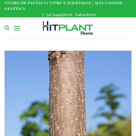
Saltar
VIVERO DE PANTAS IN VITRO E INJERTADAS | ALTA CALIDAD
GENÉTICA
al
(+34) 924459056 / 646406639
contenido