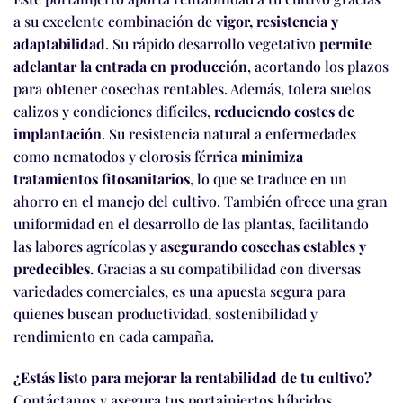
a su excelente combinación de
vigor, resistencia y
adaptabilidad
. Su rápido desarrollo vegetativo
permite
adelantar la entrada en producción
, acortando los plazos
para obtener cosechas rentables. Además, tolera suelos
calizos y condiciones difíciles,
reduciendo costes de
implantación
. Su resistencia natural a enfermedades
como nematodos y clorosis férrica
minimiza
tratamientos fitosanitarios
, lo que se traduce en un
ahorro en el manejo del cultivo. También ofrece una gran
uniformidad en el desarrollo de las plantas, facilitando
las labores agrícolas y
asegurando cosechas estables y
predecibles.
Gracias a su compatibilidad con diversas
variedades comerciales, es una apuesta segura para
quienes buscan productividad, sostenibilidad y
rendimiento en cada campaña.
¿Estás listo para mejorar la rentabilidad de tu cultivo?
Contáctanos y asegura tus portainjertos híbridos