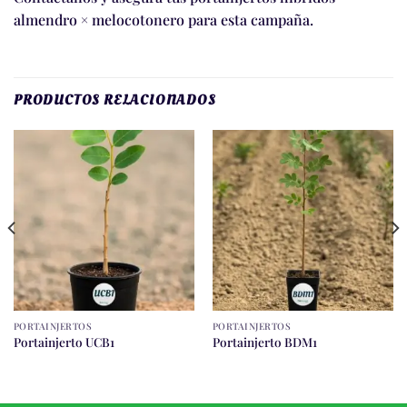
almendro × melocotonero para esta campaña.
PRODUCTOS RELACIONADOS
PORTAINJERTOS
PORTAINJERTOS
Portainjerto UCB1
Portainjerto BDM1