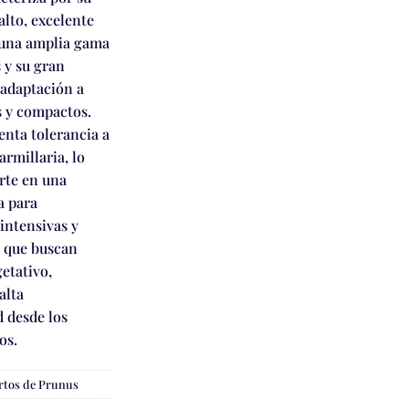
lto, excelente
 una amplia gama
 y su gran
 adaptación a
s y compactos.
enta tolerancia a
rmillaria, lo
rte en una
a para
intensivas y
s que buscan
getativo,
alta
 desde los
os.
rtos de Prunus