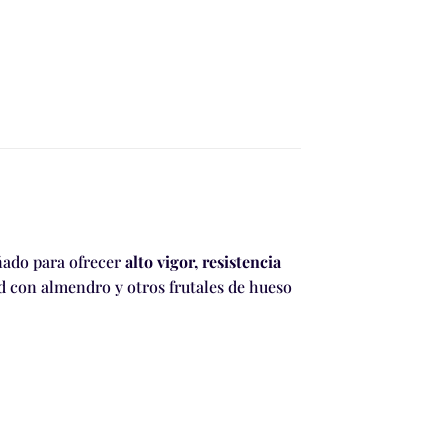
eñado para ofrecer
alto vigor, resistencia
d con almendro y otros frutales de hueso