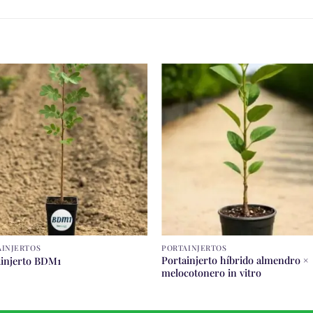
AINJERTOS
PORTAINJERTOS
Portainjerto híbrido almendro ×
ainjerto BDM1
melocotonero in vitro