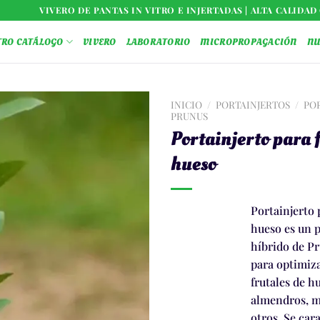
VIVERO DE PANTAS IN VITRO E INJERTADAS | ALTA CALIDA
TRO CATÁLOGO
VIVERO
LABORATORIO
MICROPROPAGACIÓN
NU
INICIO
/
PORTAINJERTOS
/
PO
PRUNUS
Portainjerto para 
hueso
Portainjerto 
hueso es un p
híbrido de P
para optimiza
frutales de 
almendros, m
otros. Se car