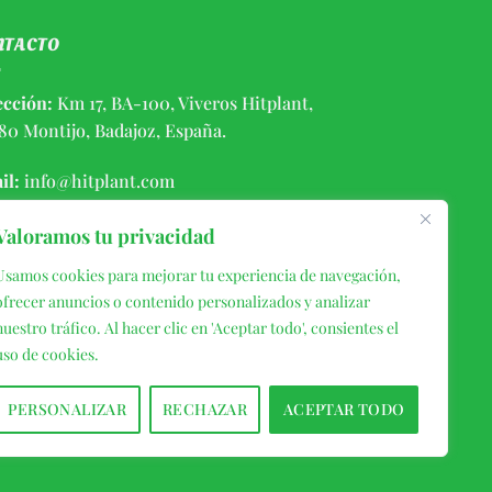
NTACTO
ección:
Km 17, BA-100, Viveros Hitplant,
80 Montijo, Badajoz, España.
il:
info@hitplant.com
éfono:
(+34) 924459056 / 646406639
Valoramos tu privacidad
Usamos cookies para mejorar tu experiencia de navegación,
ofrecer anuncios o contenido personalizados y analizar
nuestro tráfico. Al hacer clic en 'Aceptar todo', consientes el
uso de cookies.
PERSONALIZAR
RECHAZAR
ACEPTAR TODO