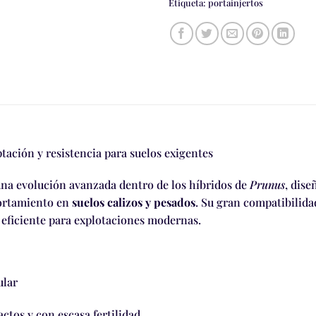
Etiqueta:
portainjertos
ptación y resistencia para suelos exigentes
 una evolución avanzada dentro de los híbridos de
Prunus
, dis
ortamiento en
suelos calizos y pesados
. Su gran compatibilida
 eficiente para explotaciones modernas.
ular
ctos y con escasa fertilidad