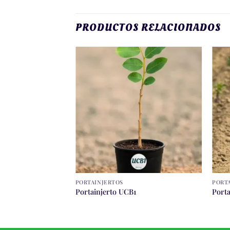
PRODUCTOS RELACIONADOS
PORTAINJERTOS
PORT
3
Portainjerto UCB1
Port