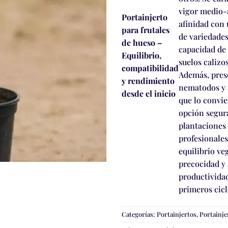
vigor medio-a
Portainjerto
afinidad con
para frutales
de variedades
de hueso –
capacidad de
Equilibrio,
suelos calizo
compatibilidad
Además, pres
y rendimiento
nematodos y a
desde el inicio
que lo convie
opción segur
plantaciones 
profesionale
equilibrio ve
precocidad y 
productividad
primeros cicl
Categorías:
Portainjertos
,
Portainje