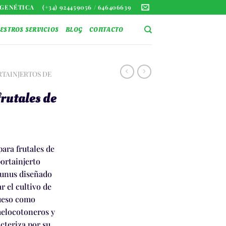
D GENÉTICA
(+34) 924459056 / 646406639
ESTROS SERVICIOS
BLOG
CONTACTO
RTAINJERTOS DE
frutales de
para frutales de
ortainjerto
runus diseñado
r el cultivo de
hueso como
elocotoneros y
acteriza por su